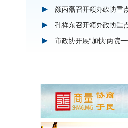
颜丙磊召开领办政协重
孔祥东召开领办政协重
市政协开展“加快‘两院