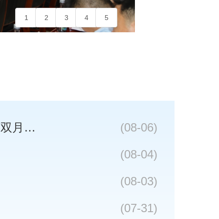
1
2
3
4
5
市政协开展“深耕文化‘两创’ 以墨班科技文化赋能县域引领城市建设”双月协商活动
(08-06)
(08-04)
(08-03)
(07-31)